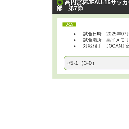
高円宮杯JFAU-15サ
部 第7節
U-15
試合日時：2025年07
試合場所：高平メモリアル 
対戦相手：JOGANJI
○5-1（3-0）