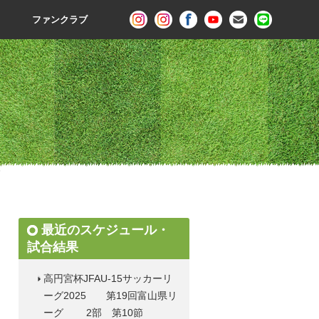
ファンクラブ
節
最近のスケジュール・
試合結果
高円宮杯JFAU-15サッカーリ
ーグ2025 第19回富山県リ
ーグ 2部 第10節