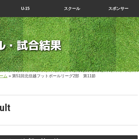
U-15
スクール
スポンサー
ル・試合結果
ーム
» 第51回北信越フットボールリーグ2部 第11節
ult