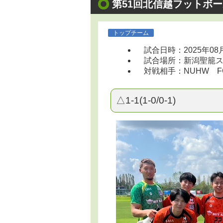
第51回北信越フットボー
トップチーム
試合日時：2025年08
試合場所：新潟聖籠スポ
対戦相手：NUHW F
△1-1(1-0/0-1)