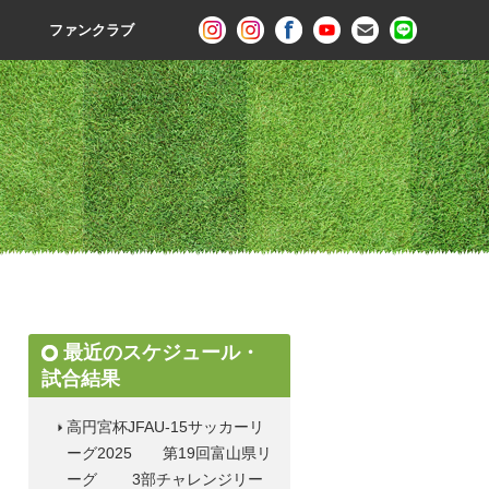
ファンクラブ
最近のスケジュール・
試合結果
高円宮杯JFAU-15サッカーリ
ーグ2025 第19回富山県リ
ーグ 3部チャレンジリー