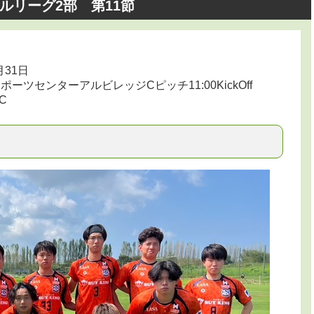
ルリーグ2部 第11節
月31日
ーツセンターアルビレッジCピッチ11:00KickOff
C