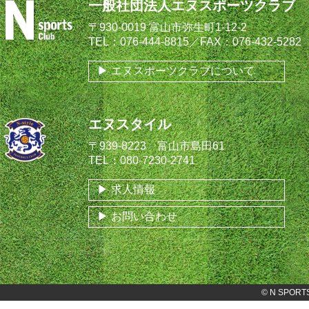
一般社団法人エヌスポーツクラブ
〒930-0019 富山市弥生町1-12-2
TEL：076-444-8815／FAX：076-432-5282
エヌスポーツクラブについて
エヌスタイル
〒939-8223 富山市島田61
TEL：080-7230-2741
求人情報
お問い合わせ
©
N SPORT