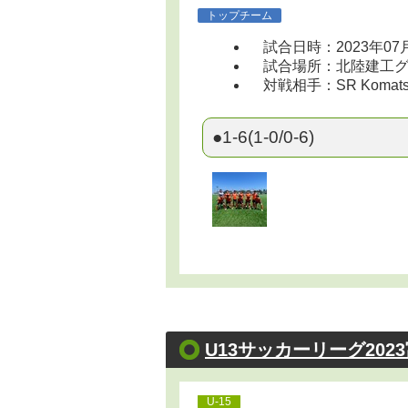
トップチーム
試合日時：2023年07
試合場所：北陸建工グルー
対戦相手：SR Komats
●1-6(1-0/0-6)
U13サッカーリーグ202
U-15