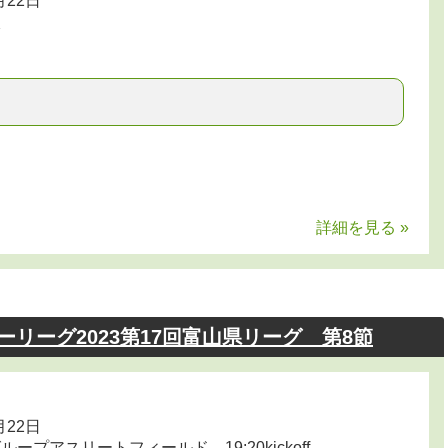
月22日
校
中
詳細を見る »
カーリーグ2023第17回富山県リーグ 第8節
月22日
プアスリートフィールド 19:20kickoff