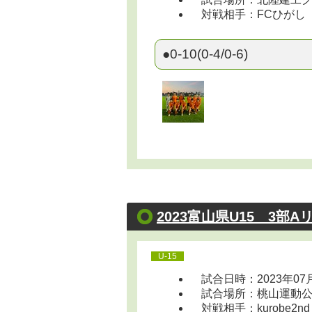
対戦相手：FCひがし
●0-10(0-4/0-6)
2023富山県U15 3部A
U-15
試合日時：2023年07
試合場所：桃山運動公園競技
対戦相手：kurobe2nd