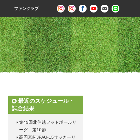
ファンクラブ
最近のスケジュール・
試合結果
第49回北信越フットボールリ
ーグ 第10節
高円宮杯JFAU-15サッカーリ