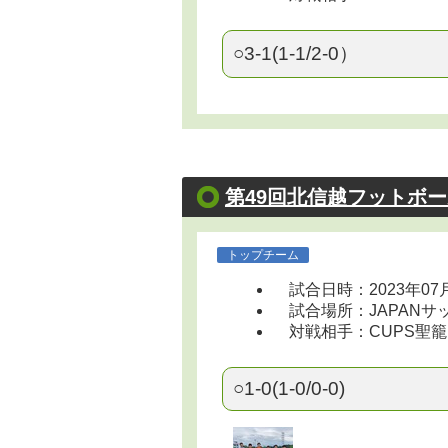
○3-1(1-1/2-0）
第49回北信越フットボ
トップチーム
試合日時：2023年07
試合場所：JAPANサッカ
対戦相手：CUPS聖籠
○1-0(1-0/0-0)