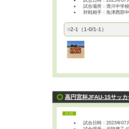
試合日時：2023年07
試合場所：滑川中学
対戦相手：魚津西部
○2-1（1-0/1-1）
高円宮杯JFAU-15サッ
U-15
試合日時：2023年07
試合場所：北陸建工グルー