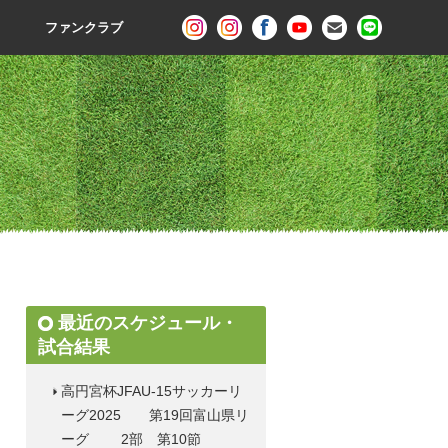
ファンクラブ
最近のスケジュール・
試合結果
高円宮杯JFAU-15サッカーリ
ーグ2025 第19回富山県リ
ーグ 2部 第10節