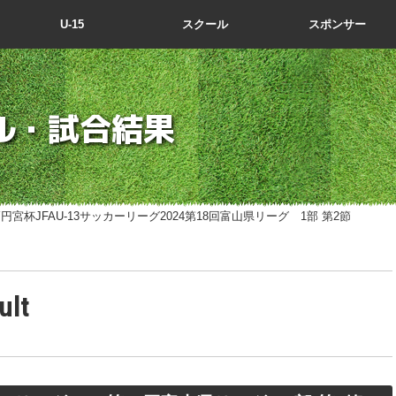
U-15
スクール
スポンサー
ル・試合結果
高円宮杯JFAU-13サッカーリーグ2024第18回富山県リーグ 1部 第2節
ult