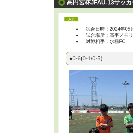
高円宮杯JFAU-13サッ
U-15
試合日時：2024年05
試合場所：高平メモリアル 
対戦相手：水橋FC
●0-6(0-1/0-5)