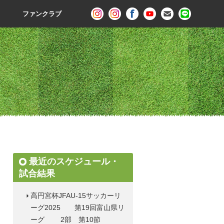
ファンクラブ
最近のスケジュール・
試合結果
高円宮杯JFAU-15サッカーリ
ーグ2025 第19回富山県リ
ーグ 2部 第10節