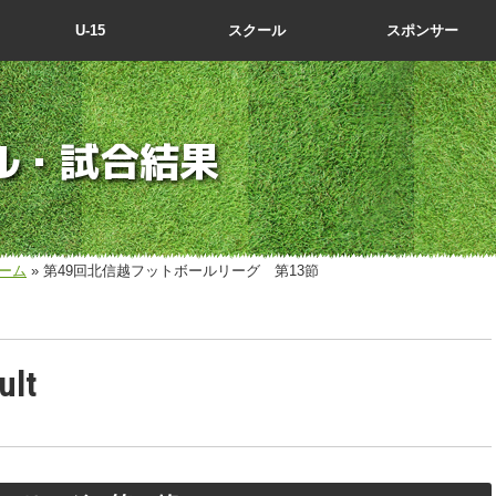
U-15
スクール
スポンサー
ル・試合結果
ーム
» 第49回北信越フットボールリーグ 第13節
ult