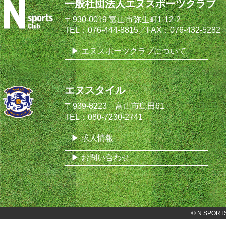
一般社団法人エヌスポーツクラブ
〒930-0019 富山市弥生町1-12-2
TEL：076-444-8815／FAX：076-432-5282
エヌスポーツクラブについて
エヌスタイル
〒939-8223 富山市島田61
TEL：080-7230-2741
求人情報
お問い合わせ
©
N SPORT